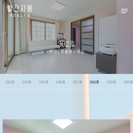
Hit enter to search or ESC to close
302호
23평/ 투룸형 / 욕실
202호
203호
205호
206호
301호
302호
303호
305호