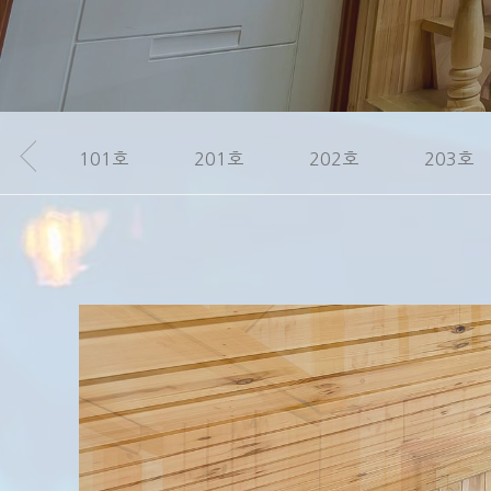
101호
201호
202호
203호
Hit enter to search or ESC to close