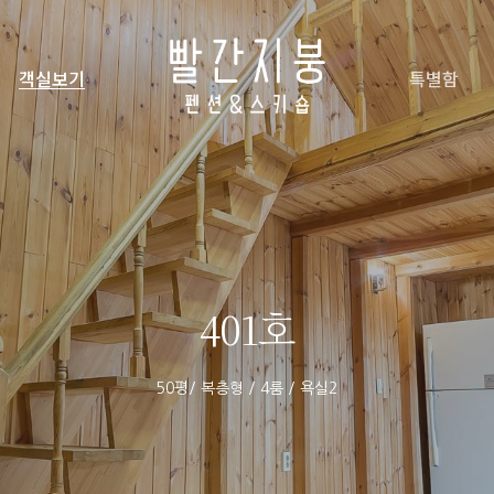
객실보기
특별함
401호
50평/ 복층형 / 4룸 / 욕실2