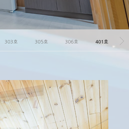
303호
305호
306호
401호