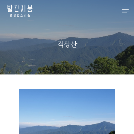
Hit enter to search or ESC to close
적상산