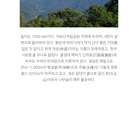
높이는 1030.6m이다. 덕유산국립공원 지역에 속하며, 4면이 절
벽으로 둘러싸여 있다. 붉은색 바위지대가 마치 산이 붉은 치마를
입은 것 같다고 하여 적상(赤裳)이라는 이름이 유래하였고, 한국
100경 중 하나로 꼽힌다. 중생대 백악기 신라층군(新羅層群)에
속하는 자색의 퇴적암으로 이루어져 있다. 정상은 해발고도
850~1,000m의 평정봉(平頂峰)으로 주봉(主峰)인 기봉과 향로
봉(1,025m)이 마주보고 있고, 정상 일대가 흙으로 덮인 토산(土
山)이라서 나무숲이 매우 울창하다.